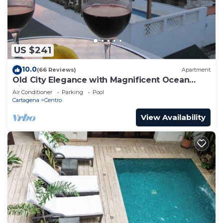
US $241
10.0
(66 Reviews)
Apartment
Old City Elegance with Magnificent Ocean
Views and Sunsets from top roof.
Air Conditioner
Parking
Pool
Cartagena
Centro
View Availability