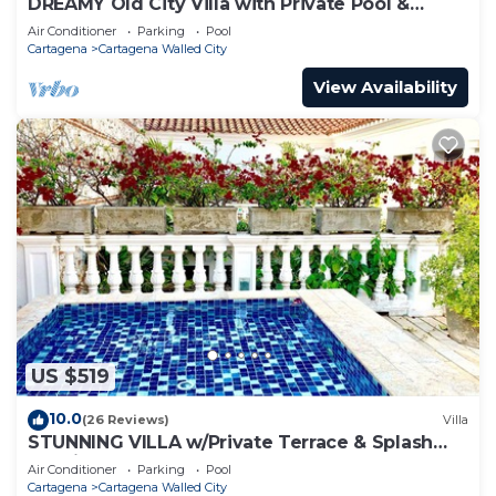
DREAMY Old City Villa with Private Pool &
Terrace
Air Conditioner
Parking
Pool
Cartagena
Cartagena Walled City
View Availability
US $519
10.0
(26 Reviews)
Villa
STUNNING VILLA w/Private Terrace & Splash
Pool in the Old Town
Air Conditioner
Parking
Pool
Cartagena
Cartagena Walled City