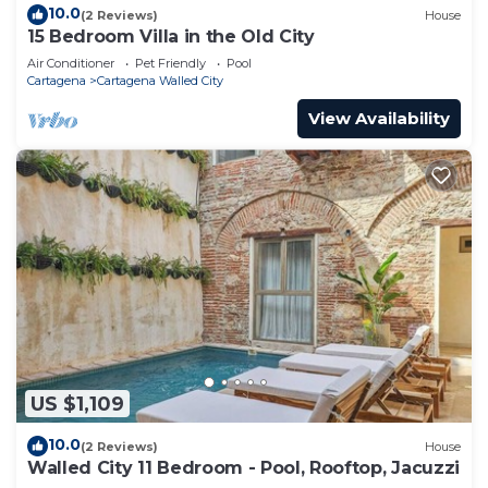
10.0
(2 Reviews)
House
15 Bedroom Villa in the Old City
Air Conditioner
Pet Friendly
Pool
Cartagena
Cartagena Walled City
View Availability
US $1,109
10.0
(2 Reviews)
House
Walled City 11 Bedroom - Pool, Rooftop, Jacuzzi