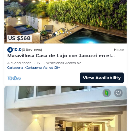
US $568
10.0
(3 Reviews)
House
Maravillosa Casa de Lujo con Jacuzzi en el
Centro Historico Cartagena - Colombia
Air Conditioner
TV
Wheelchair Accessible
Cartagena
Cartagena Walled City
View Availability