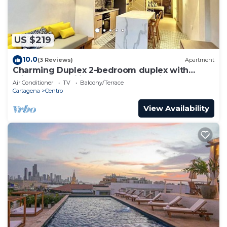
US $219
10.0
(3 Reviews)
Apartment
Charming Duplex 2-bedroom duplex with
private Jacuzzi in Cartagena Old City.
Air Conditioner
TV
Balcony/Terrace
Cartagena
Centro
View Availability