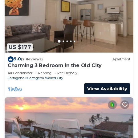
US $177
9.0
(2 Reviews)
Apartment
Charming 3 Bedroom in the Old City
Air Conditioner
Parking
Pet Friendly
Cartagena
Cartagena Walled City
View Availability