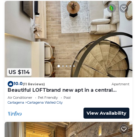
US $114
10.0
(11 Reviews)
Apartment
Beautiful LOFTbrand new apt in a central
location in delightful Cartagena
Air Conditioner
Pet Friendly
Pool
Cartagena
Cartagena Walled City
View Availability