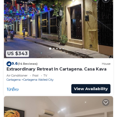
US $343
9.6
(14 Reviews)
House
Extraordinary Retreat In Cartagena. Casa Kava
Air Conditioner
Pool
TV
Cartagena
Cartagena Walled City
View Availability