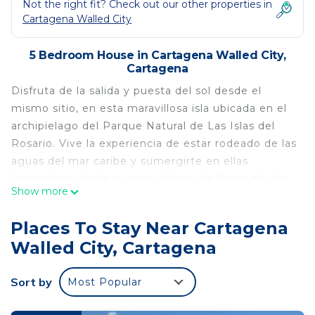
Not the right fit? Check out our other properties in
Cartagena Walled City
5 Bedroom House in Cartagena Walled City,
Cartagena
Disfruta de la salida y puesta del sol desde el
mismo sitio, en esta maravillosa isla ubicada en el
archipielago del Parque Natural de Las Islas del
Rosario. Vive la experiencia de estar rodeado de las
aguas del mar caribe y sumergirte en ellas
lanzandote desde nuestro balcon de 8mts de alto.
Show more
Descansa y desconectate del ruido y de los afanes
de la vida citadina. Conectate con la naturaleza y
Places To Stay Near Cartagena
haz parte del hermoso paisaje de Kalua.
Walled City, Cartagena
El alojamiento
Sort by
Most Popular
Esta hecho para descansar , para alejarte del ruido
y de la contaminación de las ciudades, es un