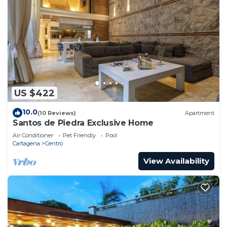
US $422
10.0
(10 Reviews)
Apartment
Santos de Piedra Exclusive Home
Air Conditioner
Pet Friendly
Pool
Cartagena
Centro
View Availability