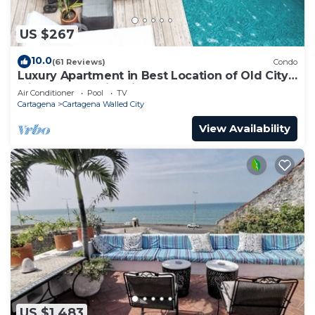
US $267
10.0
(61 Reviews)
Condo
Luxury Apartment in Best Location of Old City
with Rooftop City Views and Pool
Air Conditioner
Pool
TV
Cartagena
Cartagena Walled City
View Availability
US $1,483