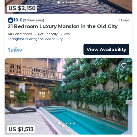
US $2,150
10.0
(2 Reviews)
House
21 Bedroom Luxury Mansion in the Old City
Air Conditioner
Pet Friendly
Pool
Cartagena
Cartagena Walled City
View Availability
US $1,513