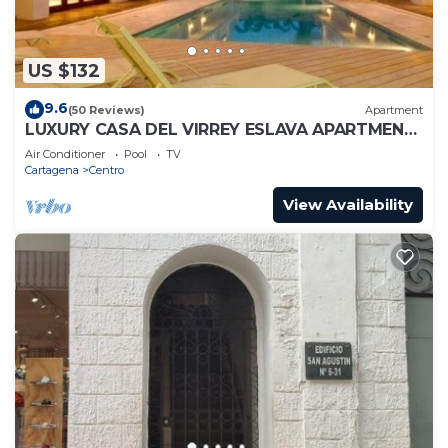
US $132
9.6
(50 Reviews)
Apartment
LUXURY CASA DEL VIRREY ESLAVA APARTMENT
304, INSID
Air Conditioner
Pool
TV
Cartagena
Centro
View Availability