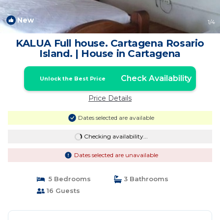
New
1
/4
KALUA Full house. Cartagena Rosario
Island. | House in Cartagena
Check Availability
Unlock the Best Price
Price Details
Dates selected are available
Checking availability...
Dates selected are unavailable
5 Bedrooms
3 Bathrooms
16 Guests