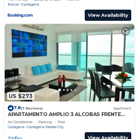
Bolivar
Cartagena
View Availability
US $273
7.8
(7 Reviews)
Apartment
APARTAMENTO AMPLIO 3 ALCOBAS FRENTE
PLAY
Air Conditioner
Parking
Pool
Cartagena
Cartagena Walled City
View Availability