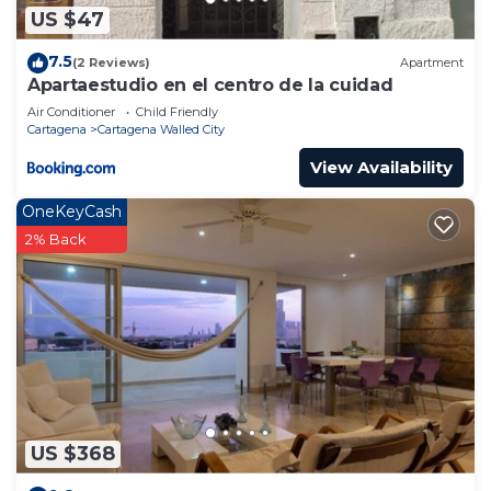
US $47
7.5
(2 Reviews)
Apartment
Apartaestudio en el centro de la cuidad
Air Conditioner
Child Friendly
Cartagena
Cartagena Walled City
View Availability
OneKeyCash
2% Back
US $368