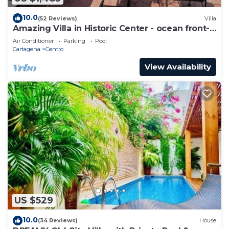
10.0
(52 Reviews)
Villa
Amazing Villa in Historic Center - ocean front-
sunset- Chef & full staff
Air Conditioner
Parking
Pool
Cartagena
Centro
View Availability
US $529
10.0
(34 Reviews)
House