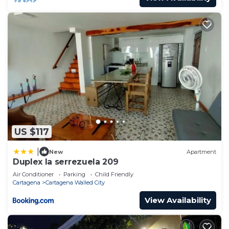
US $117
|
New
Apartment
Duplex la serrezuela 209
Air Conditioner
Parking
Child Friendly
Cartagena
Cartagena Walled City
View Availability